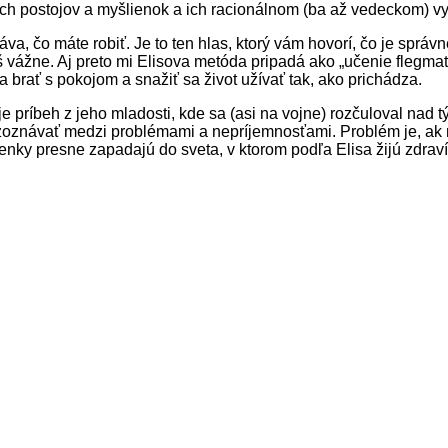
lnych postojov a myšlienok a ich racionálnom (ba až vedeckom) v
va, čo máte robiť. Je to ten hlas, ktorý vám hovorí, čo je správ
š vážne. Aj preto mi Elisova metóda pripadá ako „učenie flegmat
ba brať s pokojom a snažiť sa život užívať tak, ako prichádza.
ríbeh z jeho mladosti, kde sa (asi na vojne) rozčuloval nad tým,
zoznávať medzi problémami a nepríjemnosťami. Problém je, ak nem
enky presne zapadajú do sveta, v ktorom podľa Elisa žijú zdraví 