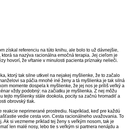
 získal referenciu na túto knihu, ale bolo to už dávnejšie,
, ktorá sa nazýva racionálna emočná terapia. Jej cieľom je
y hovorí, že vŕtanie v minulosti pacienta príznaky nelieči.
ka, ktorý tak silne utkvel na nejakej myšlienke, že to začalo
 manželovi sa páčia mnohé iné ženy a tá myšlienka je tak silná
jakom momente dospela k myšlienke, že jej nos je príliš veľký a
scénar vždy podobný: na začiatku je myšlienka. Z nej môžu
u tejto myšlienky stále dookola, pocity sa začnú hromadiť a
sti obrovský tlak.
e reakcie neprimerané prostrediu. Napríklad, keď pre každú
našťastie vedie cesta von. Cesta racionálneho uvažovania. To
j. Ak si vezmeme príklad tej ženy s veľkým nosom, tak je
 mať len malé nosy, lebo tie s veľkým si partnera nenájdu a