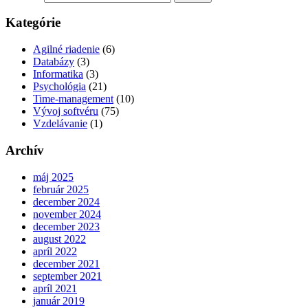
Kategórie
Agilné riadenie
(6)
Databázy
(3)
Informatika
(3)
Psychológia
(21)
Time-management
(10)
Vývoj softvéru
(75)
Vzdelávanie
(1)
Archív
máj 2025
február 2025
december 2024
november 2024
december 2023
august 2022
apríl 2022
december 2021
september 2021
apríl 2021
január 2019