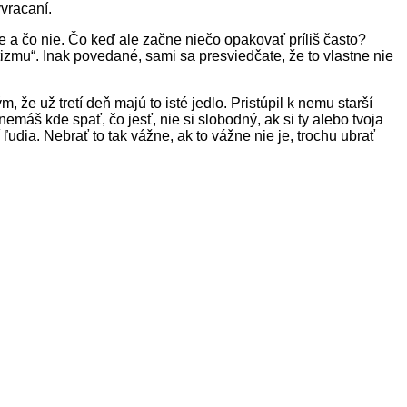
yvracaní.
ne a čo nie. Čo keď ale začne niečo opakovať príliš často?
izmu“. Inak povedané, sami sa presviedčate, že to vlastne nie
 že už tretí deň majú to isté jedlo. Pristúpil k nemu starší
áš kde spať, čo jesť, nie si slobodný, ak si ty alebo tvoja
ľudia. Nebrať to tak vážne, ak to vážne nie je, trochu ubrať