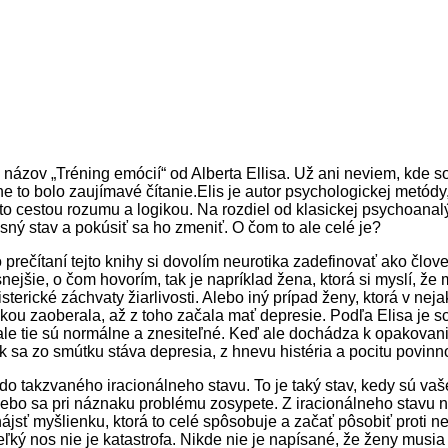
názov „Tréning emócií“ od Alberta Ellisa. Už ani neviem, kde som
e to bolo zaujímavé čítanie.
Elis je autor psychologickej metódy
o cestou rozumu a logikou. Na rozdiel od klasickej psychoanalýz
sný stav a pokúsiť sa ho zmeniť. O čom to ale celé je?
 prečítaní tejto knihy si dovolím neurotika zadefinovať ako člove
nejšie, o čom hovorím, tak je napríklad žena, ktorá si myslí, že
histerické záchvaty žiarlivosti. Alebo iný prípad ženy, ktorá v ne
nkou zaoberala, až z toho začala mať depresie. Podľa Elisa je 
ale tie sú normálne a znesiteľné. Keď ale dochádza k opakovani
k sa zo smútku stáva depresia, z hnevu histéria a
pocitu povinno
o takzvaného iracionálneho stavu. To je taký stav, kedy sú vaš
alebo sa pri náznaku problému zosypete. Z iracionálneho stavu 
ájsť myšlienku, ktorá to celé spôsobuje a začať pôsobiť proti ne
eľký nos nie je katastrofa. Nikde nie je napísané, že ženy musia