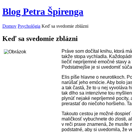
Blog Petra Špirenga
Domov
Psychológia
Keď sa svedomie zblázni
Keď sa svedomie zblázni
Práve som dočítal knihu, ktorá má 
takže stopa vychladla. Každopádn
liečiť nepríjemné emočné stavy a t
Podstatnejšie je si uvedomiť súča
Elis píše hlavne o neurotikoch. Po
narúšať jeho emócie. Aby bolo jas
a tak častá, že to u nej vyvoláva 
tak dlho sa intenzívne tou myšlie
plynúť nejaké nepríjemné pocity, 
prerastať do niečoho horšieho. Ta
Takouto cestou je možné dospieť d
maličkosť vybuchnete do zlosti, 
v reči praxe znamená, že musíte n
podstatné, aby si uvedomila, že v