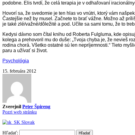
podobne. Elis tvrdí, že celá terapia je v odhaľovaní iracioná
Hovorí sa, že svedomie je ten hlas vo vnútri, ktorý vám našpeká
Častejšie než by musel. Začnete to brať vážne. Možno až príli
je také zlé/važné/dôležité a pod. Učíte sa sami tomu, že to tre
Kedysi dávno som čítal knihu od Roberta Fulgluma, kde opisuje p
kolega a prehovoril mu do duše: „Tvoja chyba je, že nevieš ro
rodina chorá. Všetko ostatné sú len nepríjemnosti.“ Tieto myšli
paru a užívať si život.
Psychológia
15. februára 2012
Zverejnil
Peter Špireng
Pozri web stránku
Slovak
Hľadať: