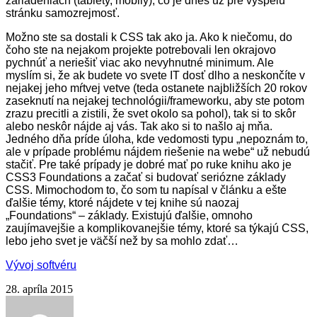
zariadeniach (tablety, mobily), čo je dnes už pre vyspelú
stránku samozrejmosť.
Možno ste sa dostali k CSS tak ako ja. Ako k niečomu, do
čoho ste na nejakom projekte potrebovali len okrajovo
pychnúť a neriešiť viac ako nevyhn
utn
é minimum. Ale
myslím si, že ak budete v
o
svete IT dosť dlho a neskončíte v
nejakej jeho m
ŕ
tvej vetve (teda ostanete najbližších 20 rokov
zaseknutí na nejak
ej
technológii/frameworku, aby ste potom
zrazu precitli a zistili, že svet okolo sa pohol), tak si to skôr
alebo neskôr nájde aj vás. Tak ako si to našlo aj mňa.
Jedného dňa príde úloha, kde vedomosti typu „nepoznám to,
ale v prípade problému nájdem riešenie na webe“ už nebudú
stačiť. Pre také prípady je dobré mať po ruke knihu ako je
CSS3 Foundations
a začať si budovať seriózne základy
CSS. Mimochodom to, čo som tu napísal v článku a ešte
ďalšie témy, ktoré nájdete v tej kn
i
he sú naozaj
„Foundations“ – základy. Existujú ďalšie, omnoho
zaujímavejšie a komplikovanejšie témy, ktoré sa týkajú CSS,
lebo jeho svet je väčší než by sa mohlo zdať…
Vývoj softvéru
28. apríla 2015