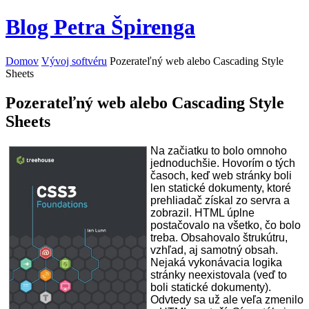
Blog Petra Špirenga
Domov
Vývoj softvéru
Pozerateľný web alebo Cascading Style
Sheets
Pozerateľný web alebo Cascading Style
Sheets
Na začiatku to bolo omnoho
jednoduchšie. Hovorím o tých
časoch, keď web stránky boli
len statické dokumenty, ktoré
prehliadač získal zo servra a
zobrazil. HTML úplne
postačovalo na všetko, čo bolo
treba. Obsahovalo štrukútru,
vzhľad, aj samotný obsah.
Nejaká vykonávacia logika
stránky neexistovala (veď to
boli statické dokumenty).
Odvtedy sa už ale veľa zmenilo