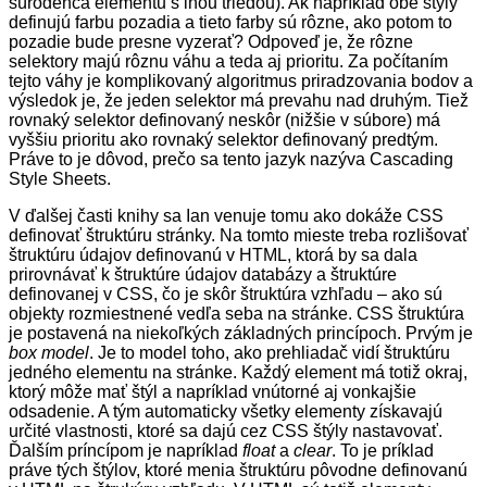
súr
o
d
e
nc
a
elementu s inou triedou). Ak napríklad obe štýl
y
definujú farbu pozadia
a tieto farby sú rôzne,
ako potom to
pozadie bude presne vyzerať? Odpoveď je, že rôzne
selektory majú rôznu váhu a teda aj prioritu. Za počítaním
tejto váhy je komplikovaný algoritmus priradzovania bodov a
výsledok je, že jeden selektor má prevahu nad druhým. Tiež
rovnaký selektor definovaný neskôr (nižšie v súbore) má
vyššiu prioritu ako rovnaký selektor definovaný predtým.
Práve to je dôvod, prečo sa tento jazyk nazýva Cascading
Style Sheets.
V ďalšej časti knihy sa Ian venuje tomu ako dokáže CSS
definovať štruktúru stránky. Na tomto mieste treba rozlišovať
štr
u
ktúru údajov definovanú v HTML, ktorá by sa dala
prirov
náv
ať k štruktúre údajov
databázy a štrukt
ú
re
definovanej v CSS, čo je skôr štruktúr
a
vzhľadu – ako sú
objekty rozmiestnené vedľa seba na stránke. CSS štruktúra
je postavená na niekoľkých základných princípoch. Prvým je
box model
. Je to model toho, ako prehliadač vidí štruktúru
jedného element
u
na stránke. Každý element má totiž okraj,
ktorý môže mať štýl a napríklad vnútorné aj vonkajšie
odsadenie. A tým automaticky všetky elementy získavajú
určité vlastnosti, ktoré sa dajú cez CSS štýly nastavovať.
Ďalším príncípom je napríklad
float
a
clear
. To je príklad
práve tých štýlov, ktoré menia štruktúru pôvodne definovanú