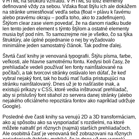
v HTML na štrukúru vzhľadu. V HTML sú totiž elementy
definované vždy za sebou. Vďaka float štýlu ich ale dokážem
na stránke umiestňovať vedľa seba (float = plávu k ľavému
alebo pravému okraj
u
– podľa toho, ako to zadefinujem).
Štýlom clear zase viem povedať, že na danom riadku bude
len tento jeden element s týmto štýlom a ostatné elementy
musia byť pod ním. To samozrejme nie je všetko, čo sa týka
štruktúry, ale úpln
é
pojednanie o nej by vyžadovalo
minimálne jeden samostatný článok. Tak poďme ďalej.
Štvrtá časť knihy je venovaná typografii. Štýlu písma, farbe,
veľkosti, ale hlavne samotnému fontu. Kedysi boli čas
y
, že
prehliadače vedeli používať len fonty nainštalované na
počítači, a tak tvorcovi stránky ostávalo len dúfať, že keď
vybral nejaký font, tak ho budú mať ľudia pristupujúci na
stránku nainštalovan
ý
. Dnes už je to našťastie inak, a
existujú
príkazy v CSS, ktoré vedia inštruovať prehliada
č,
aby si príslušný font stiahol zo servera
danej
stránky (alebo
nejakého oficiálneho repozitára fontov ako napríklad udržuje
Google).
Posledné dve časti knihy sa venujú 2D a 3D transformáciam,
ako aj spôsobu ako sa vysporiadať s rozdielmi, na ktoré
môžete natrafiť pri rôznych (najmä) starších prehliadačoch.
Ale osobitná časť je venovaná tiež zobrazovani na rôznych