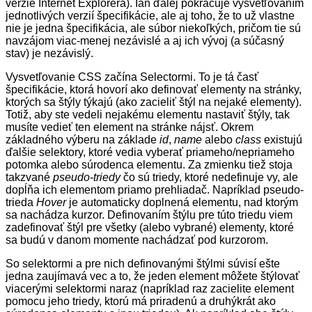
verzie Internet Explorera). Ian ďalej pokračuje vysvetľovaním
jednotlivých verzií špecifikácie, ale aj toho, že to už vlastne
nie je jedna špecifikácia, ale súbor niekoľkých, pričom tie sú
navzájom viac-menej nezávislé a aj ich vývoj (a súčasný
stav) je nezávislý.
Vysvetľovanie CSS začína Selectormi. To je tá časť
špecifikácie, ktorá hovorí ako definovať elementy na stránky,
ktorých sa štýly týkajú (ako zacieliť štýl na nejaké elementy).
Totiž, aby ste vedeli nejakému elementu nastaviť štýly, tak
musíte vedieť ten element na stránke nájsť. Okrem
základného výberu na základe
id
,
name
alebo
class
existujú
ďalšie selektory, ktoré vedia vyberať priameho/nepriameho
potomka alebo súrodenca elementu. Za zmienku tiež stoja
takzvané
pseudo-triedy
čo sú triedy, ktoré nedefinuje vy, ale
dopĺňa ich elementom priamo prehliadač. Napríklad pseudo-
trieda
Hover
je automaticky doplnená elementu, nad ktorým
sa nachádza kurzor. Definovan
í
m štýlu pre túto triedu viem
zadefinovať štýl pre všetky (alebo vybrané) elementy, ktoré
sa budú
v danom momente
nachádzať pod kurzorom.
So selekto
r
mi a pre nich definovanými štýlmi súvisí ešte
jedna zaujímavá vec a to, že jeden element môžete štýlovať
viacerými selektormi naraz
(napríklad raz zacielite element
pomocu jeho triedy, ktorú má priradenú a druhýkrát ako