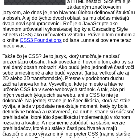
a HTML nestačí. Síce stále je
základným značkovacím
jazykom, ale dnes je jeho hlavnou úlohou definovať štruktúru
a obsah. A aj do týchto dvoch oblastí sa mu občas miešajú
dvaja noví spolupracovníci. Reč je o JavaScripte ako
hlavnom určovateli vykonávacej logiky a Cascading Style
Sheets (CSS) ako určovateľa vzhľadu. Práve o tom druhom a
o knihe
CSS3 Foundations
od Iana Lunna si povieme teraz
niečo viac.
Takže čo je CSS? Je to jazyk, ktorý umožňuje napísať
prezentáciu obsahu. Inak povedané, hovorí o tom, ako by sa
mal daný obsah zobraziť. Ako budú jeho jednotlivé časti voči
sebe umiestnené a ako budú vyzerať (farba, veľkosť ale aj
2D alebo 3D transformácie). Presne v podobnom duchu
začína Ianova kniha. Vysvetľuje, kde je miesto a hlavne
určenie CSS-ka v svete webových stránok. A tak, ako pri
iných veciach týkajúcich sa webu, ani s CSS to nie je
dokonalé. Na jednej strane je to špecifikácia, ktorá sa stále
vývíja, a teda v podstate neexistuje moment, kedy by bola
definitívne hotová a uzatvorená, na druhej strane sú súčasné
prehliadače, ktoré túto špecifikáciu implementujú v rôznom
rozsahu a kvalite. A nesmieme zabúdať na staršie verzie
prehliadačov, ktoré sú stále z časti používané a majú
čiastočne alebo výrazne iný interpreter CSS (najme staršie