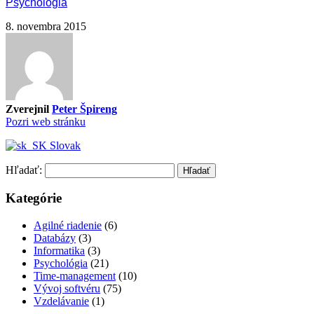
Psychológia
8. novembra 2015
Zverejnil
Peter Špireng
Pozri web stránku
Slovak
Hľadať:
Kategórie
Agilné riadenie
(6)
Databázy
(3)
Informatika
(3)
Psychológia
(21)
Time-management
(10)
Vývoj softvéru
(75)
Vzdelávanie
(1)