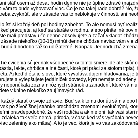
e ani stáť osem až desať hodín denne nie je úplne zdravé (najzdra
ako vám to bude vyhovovať viac. Čo je na takej rade dobré? No, 
eba zvyknúť, ale v zásade vás to neblokuje v činnosti, ani neobe
olo ísť si každý deň pol hodiny zabehať. To ale nemusí byť reali
eď pracujete, aj keď sa staráte o rodinu, alebo plníte iné povi
by ste mali predstavu čo denne absolvujete a začať vkladať chôd
v zásade niekoľko (10-15) minút denne chôdze naviac vám vie zlep
ktoré budú dlhodobo ťažko udržateľné. Naopak. Jednoduchá zmena
 Tie cvičenia sú jednak všeobecné (v tomto smere ide ale skôr o
stia, lakte, chrbtica a iné časti, ktoré pri práci za stolom trpi
iétu. Aj keď diéta je slovo, ktoré vyvoláva dojem hladovania, je 
Iterujete a vylepšujete jedálniček dovtedy, kým nemáte odladený
y neponúkala zoznam rôznych stránok a zariadení, ktoré vám um
ájdete v knihe niekoľko zaujímavých rád.
aždý starať o svoje zdravie. Buď sa k tomu donúti sám alebo ho 
človek po žívočíšnej stránke prechádza zmenami evolučnými, kto
mi pravdepodobné, že vaši rodičia a ak nie oni, tak vaši starí 
bu zďaleka tak veľa nemá, príroda, v čase keď vás vyrábala neve
viac zeleniny ako mäsa). A to je vec, ktorá je vo vás zakódovaná