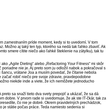
davým zamestnaním príde moment, kedy si to uvedomí. V tom
. Možno aj taký ten typ, ktorého sa nedá tak ľahko zbaviť. Ak
omto smere cítite niečo ako ľahké šteklenie na zátylku), tak tu
 ako „Agile Dieting“ alebo „Refactoring Your Fitness“ mi skôr
č poriadne nie je. Aj preto som ju odložil nabok a pokračoval s
ži šancu, vrátane Joa a musím povedať, že čítanie nebola
e začať robiť niečo pre svoje zdravie, pravdepodobne
možno niekde inde a viete, že ich nemôžete jednoducho
preto sa snaží tieto dva svety prepojiť a ukázať, že sa dá
kom dobre. V prvom rade si uvedomuje, že ak ste IT-čkár, tak za
presedíte, čo nie je dobré. Okrem pravidelných prechádzok,
o je státie počas práce. Teda namiesto sedenia si