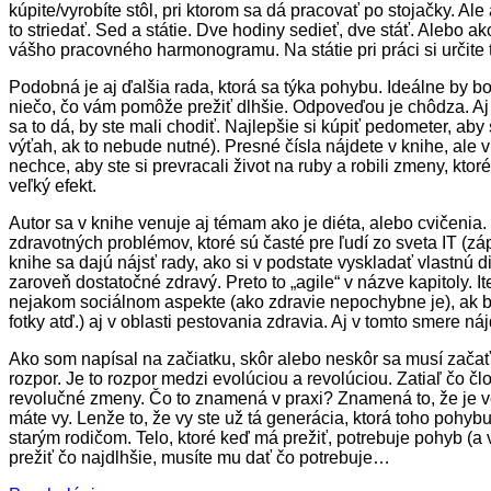
kúpite/vyrobíte stôl, pri ktorom sa dá pracovať po stojačky. Al
to striedať. Sed a státie. Dve hodiny sedieť, dve stáť. Alebo 
vášho pracovného harmonogramu. Na státie pri práci si určite tr
Podobná je aj ďalšia rada, ktorá sa týka pohybu. Ideálne by b
niečo, čo vám pomôže prežiť dlhšie. Odpoveďou je chôdza. Aj k
sa to dá, by ste mali chodiť. Najlepšie si kúpiť pedometer, a
výťah, ak to nebude nutné). Presné čísla nájdete v knihe, ale 
nechce, aby ste si prevracali život na ruby a robili zmeny, 
veľký efekt.
Autor sa v knihe venuje aj témam ako je diéta, alebo cvičenia.
zdravotných problémov, ktoré sú časté pre ľudí zo sveta IT (zápä
knihe sa dajú nájsť rady, ako si v podstate vyskladať vlastnú d
zaroveň dostatočné zdravý. Preto to „agile“ v názve kapitoly. 
nejakom sociálnom aspekte (ako zdravie nepochybne je), ak b
fotky atď.) aj v oblasti pestovania zdravia. Aj v tomto smere n
Ako som napísal na začiatku, skôr alebo neskôr sa musí začať k
rozpor. Je to rozpor medzi evolúciou a revolúciou. Zatiaľ čo 
revolučné zmeny. Čo to znamená v praxi? Znamená to, že je veľ
máte vy. Lenže to, že vy ste už tá generácia, ktorá toho pohy
starým rodičom. Telo, ktoré keď má prežiť, potrebuje pohyb (a 
prežiť čo najdlhšie, musíte mu dať čo potrebuje…