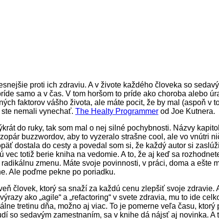
Presnejšie proti ich zdraviu. A v živote každého človeka so se
íde samo a v čas. V tom horšom to príde ako choroba alebo úraz
vných faktorov vášho života, ale máte pocit, že by mal (aspoň v t
y ste nemali vynechať.
The Healty Programmer
od Joe Kutnera.
ýkrát do ruky, tak som mal o nej silné pochybnosti. Názvy kapitol
zopár buzzwordov, aby to vyzeralo strašne cool, ale vo vnútri ni
päť dostala do cesty a povedal som si, že každý autor si zaslú
 vec totiž berie kniha na vedomie. A to, že aj keď sa rozhodnet
radikálnu zmenu. Máte svoje povinnosti, v práci, doma a ešte 
ne. Ale poďme pekne po poriadku.
eň človek, ktorý sa snaží za každú cenu zlepšiť svoje zdravie. A 
ýrazy ako „agile“ a „refactoring“ v svete zdravia, mu to ide cel
ne tretinu dňa, možno aj viac. To je pomerne veľa času, ktorý 
dí so sedavým zamestnaním, sa v knihe dá nájsť aj novinka. A t