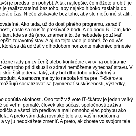
vší je predsa len pohyb). A tak najlepšie, čo môžete urobiť, je
že je realizovateľná bez toho, aby nejako hlboko zasiahla do
rá o čas. Niečo získavate bez toho, aby ste niečo iné stratili.
zovateľné. Ako teda, už do dosť plného programu, zaradiť
nnosti, často sa musíte presúvať z bodu A do bodu B. Tam, kde
zu tam, kde sa dá (ano, znamená to, že nebudete používať
šiť zdravotný stav. A aj na tejto rade je dobré, že od vás
, ktorá sa dá udržať v dlhodobom horizonte nakoniec prinesie
 rôzne rady pri cvičení) alebo konkrétne cviky na odbúranie
a). Okrem toho pri diskusii o zdraví nemôžeme vynechať stravu. V
to skôr štýl jedenia taký, aby bol dlhodobo udržateľný a
 produkt. A samozrejme by to nebola kniha pre IT-čkárov a
ožňujú socializovať sa (vymienať si skúsenosti, výsledky,
donútia okolnosti. Ono totiž v živote IT-čkárov je jeden veľký
ré sú veľmi pomalé, človek ako súčasť spoločnosti zažíva
rodičia a všetci ich predkovia mali omnoho viac pohybu ako
dela. A preto vám dala rovnaké telo ako vaším rodičom a
 a vy ju nedokážete zmeniť. A preto, ak chcete vo svojom tele