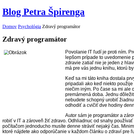
Blog Petra Špirenga
Domov
Psychológia
Zdravý programátor
Zdravý programátor
Povol
a
ni
e
IT ľudí je proti ním. 
lepšom prípade to uvedomenie pr
zdravie zatiaľ nie je jeden z hla
má pre vás jednu knihu, ktorú b
Keď sa mi táto kniha dostala prv
pripadali ako keď niekto použije 
niečim iným. Po čase sa mi ale o
premárnená doba. Jednu dôležitú
nebudete schopný urobiť žiadnu 
odhodiť a cvičiť dve hodiny den
Autor sám je programátor a zárov
robiť v IT a zároveň žiť zdravo. Odhliadnuc od snahy používať v
počítačom jednoducho musíte denne stráviť nejaký čas. Minimál
ktoré nájdete ako odporúčanie v každom článku o zdraví pre ľu