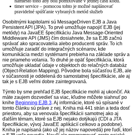
namiesto toho aby boli pomixované v jednej časti kódu.
timer service – pomocou tohto je možné naplánovať
pravidelné spúšťanie vybraných metód služieb
Osobitnými kapitolami sú MessageDriven EJB a Java
Persistent API (JPA). To prvé umožňuje napojiť EJB (jej
metódy) na JavaEE špecifikáciu Java Message-Oriented
Middleware API (JMS) čím dosiahnete, že sa EJB začnú
správať ako spracovatelia alebo producenti správ. To ich
umožňuje zaradiť do integračných scénarov, kde
komunikácia medzi systémami prebieha na základe správ a
nie priameho volania. To druhé je opäť špecifikácia, ktorá
umožňuje ukladať údaje v objektoch do relačných databáz
(Object-Relation Mapping). Pôvodne bola súčasťou EJB, ale
v súčasnosti je oddelená do samostatnej špecifikácie, ale aj
tak je s EJB veľmi dobre zaintegrovaná.
Týmto by sme prehľad EJB špecifikácie mohli aj ukončiť. Ak
máte zaujem dozvedieť sa viac, kľudne môžete siahnuť po
knihe
Beginning EJB 3
. Aj informácie, ktoré sú spísané v
tomto článku sú práve z nej. Kniha má 441 strán a teda dosť
priestoru, aby sa venovala špecifikácii samotnej ako aj
ďalším témam, ktoré sa EJB nejako dotýkajú (CDI a JTA
špecifikácie, vývoj JavaEE aplikácií celkovo a podobne).
Kniha je napísaná (ako už jej názov napovedá) pre ľudí, ktorí