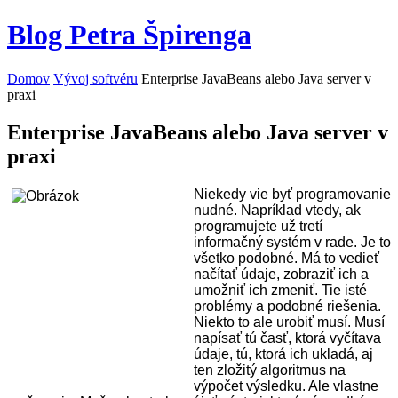
Blog Petra Špirenga
Domov
Vývoj softvéru
Enterprise JavaBeans alebo Java server v
praxi
Enterprise JavaBeans alebo Java server v
praxi
Niekedy vie byť programovanie
nudné. Napríklad vtedy, ak
programujete už tretí
informačný systém v rade. Je to
všetko podobné. Má to vedieť
načítať údaje, zobraziť ich a
umožniť ich zmeniť. Tie isté
problémy a podobné riešenia.
Niekto to ale urobiť musí. Musí
napísať tú časť, ktorá vyčítava
údaje, tú, ktorá ich ukladá, aj
ten zložitý algoritmus na
výpočet výsledku. Ale vlastne