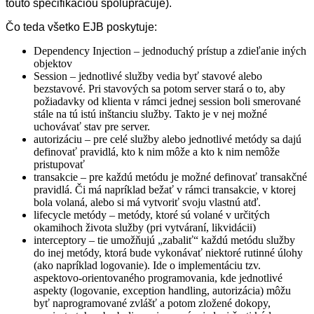
touto špecifikáciou spolupracuje).
Čo teda všetko EJB poskytuje:
Dependency Injection – jednoduchý prístup a zdieľanie iných
objektov
Session – jednotlivé služby vedia byť stavové alebo
bezstavové. Pri stavových sa potom server stará o to, aby
požiadavky od klienta v rámci jednej session boli smerované
stále na tú istú inštanciu služby. Takto je v nej možné
uchovávať stav pre server.
autorizáciu – pre celé služby alebo jednotlivé metódy sa dajú
definovať pravidlá, kto k nim môže a kto k nim nemôže
pristupovať
transakcie – pre každú metódu je možné definovať transakčné
pravidlá. Či má napríklad bežať v rámci transakcie, v ktorej
bola volaná, alebo si má vytvoriť svoju vlastnú atď.
lifecycle metódy – metódy, ktoré sú volané v určitých
okamihoch života služby (pri vytváraní, likvidácii)
interceptory – tie umožňujú „zabaliť“ každú metódu služby
do inej metódy, ktorá bude vykonávať niektoré rutinné úlohy
(ako napríklad logovanie). Ide o implementáciu tzv.
aspektovo-orientovaného programovania, kde jednotlivé
aspekty (logovanie, exception handling, autorizácia) môžu
byť naprogramované zvlášť a potom zložené dokopy,