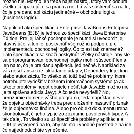
možno nie. Možno len treba nájsť nástroj, ktorý vám odbúra
všetku tú opakujúcu sa prácu a nechá vás sústrediť sa na to,
čo je pre danú aplikáciu jedinečné – obchodnú logiku
(business logic).
Napríklad ako špecifikácia Enterprise JavaBeans.
Enterprise
JavaBeans (EJB)
je
jednou zo špecifikácií Java Enterprise
Edition. Pre jej ľahké pochopenie je nutné si uvedomiť jej
hlavný účel a ten je: poskytnúť všemožnú podporu pre
implementáciu obchodnej logiky. Čo to asi tak znamená?
Táto špecifikácia sa snaží poskytnúť všetky nástroje, aby ste
sa pri programovaní obchodnej logiky mohli sústrediť len a
len na to, čo je pre danú aplikáciu jedinečné. Napríklad za
vás rieši transakcie, ukladanie údajov, Dependecy Injection
alebo autorizáciu. To všetko sú totiž bežné problémy, ktoré
potrebujete vyriešiť v bežnom informačnom systéme (a ak
takéto problémy nepotrebujete riešiť, tak JavaEE možno nie
je tá správna edícia Javy). A čo teda nevyrieši? No,
nerozumie doméne vášho programu, teda napríklad nevie,
že objektu objednávky treba pred uložením nastaviť príznak,
že je objednávka finálna. Alebo
pro objekt
dokumentu treba
skontrolovať, či jeho typ je zo zoznamu povolených typov. A
tak ďalej. To všetko sú už špecifické problémy aplikácie a
EJB je vytvorená na to, aby ste mali vhodné prostredie na ich
čo najjednoduchšie vyriešenie.