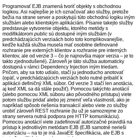
Programovať EJB znamená tvoriť objekty s obchodnou
logikou. Asi najlepšie je ich označovať ako služby, pretože
bežia na strane server a poskytujú túto obchodnú logiku iným
službám alebo klientským aplikáciám. Písanie takejto služby
predstavuje vytvorenie objektu, ktorého metódy s
modifikátorom
public
sú dostupné iným službám (v
predchádzajúcich verziaách bolo toto komplikovanejšie,
keďže každá služba musela mať osobitne definované
rozhranie pre externých klientov a rozhranie pre interných
klientov, ale od verzie 3 – čo je najnovšia major verzia – je to
takto zjednodušené). Zároveň je táto služba automaticky
dostupná v rámci Dependency Injection iným triedam.
Pričom, aby sa toto udialo, stačí ju jednoducho anotovať
(opäť, v predchádzajúcich verziách bolo nutné pribaliť k
aplikácii definičný XML súbor. Od verzie 3 stačí len anotácia,
aj keď XML sa dá stále použiť). Pomocou takýchto anotácií
(alebo pomocou XML súboru ako pôvodného prístupu)
viete
potom služb
u
pridať alebo jej zmeniť
veľa vlastností, ako je
napríklad spôsob riešenia transakcií alebo viete zo služby
urobiť zároveň REST rozhranie (tu už je samozrejme zo
strany servera nutná podpora pre HTTP komunikáciu).
Pomocou anotácií viete zadefinovať autorizačné pravidlá na
prístup k jednotlivým metódam EJB (EJB samotné nerieši
autorizáciu – na to je iná JavaEE špecifikácia, ale EJB s