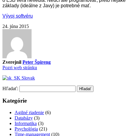
o EJB veľa nevedia. Neučí ale programovať, preto nejaké
základy (ideálne z Javy) je potrebné mať.
Vývoj softvéru
24. júna 2015
Zverejnil
Peter Špireng
Pozri web stránku
Slovak
Hľadať:
Kategórie
Agilné riadenie
(6)
Databázy
(3)
Informatika
(3)
Psychológia
(21)
Time-management
(10)