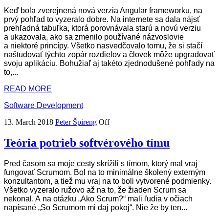
Keď bola zverejnená nová verzia Angular frameworku, na
prvý pohľad to vyzeralo dobre. Na internete sa dala nájsť
prehľadná tabuľka, ktorá porovnávala starú a novú verziu
a ukazovala, ako sa zmenilo používané názvoslovie
a niektoré princípy. Všetko nasvedčovalo tomu, že si stačí
naštudovať týchto zopár rozdielov a človek môže upgradovať
svoju aplikáciu. Bohužiaľ aj takéto zjednodušené pohľady na
to,...
READ MORE
Software Development
13. March 2018
Peter Špireng
Off
Teória potrieb softvérového tímu
Pred časom sa moje cesty skrížili s tímom, ktorý mal vraj
fungovať Scrumom. Bol na to minimálne školený externým
konzultantom, a tiež mu vraj na to boli vytvorené podmienky.
Všetko vyzeralo ružovo až na to, že žiaden Scrum sa
nekonal. A na otázku „Ako Scrum?“ mali ľudia v očiach
napísané „So Scrumom mi daj pokoj“. Nie že by ten...