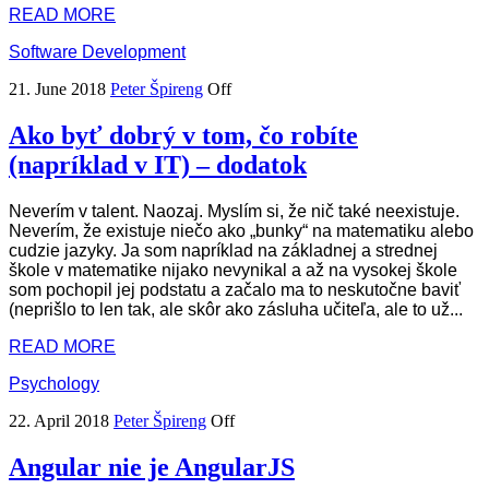
READ MORE
Software Development
21. June 2018
Peter Špireng
Off
Ako byť dobrý v tom, čo robíte
(napríklad v IT) – dodatok
Neverím v talent. Naozaj. Myslím si, že nič také neexistuje.
Neverím, že existuje niečo ako „bunky“ na matematiku alebo
cudzie jazyky. Ja som napríklad na základnej a strednej
škole v matematike nijako nevynikal a až na vysokej škole
som pochopil jej podstatu a začalo ma to neskutočne baviť
(neprišlo to len tak, ale skôr ako zásluha učiteľa, ale to už...
READ MORE
Psychology
22. April 2018
Peter Špireng
Off
Angular nie je AngularJS