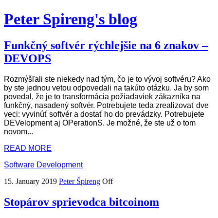
Peter Spireng's blog
Funkčný softvér rýchlejšie na 6 znakov –
DEVOPS
Rozmýšľali ste niekedy nad tým, čo je to vývoj softvéru? Ako
by ste jednou vetou odpovedali na takúto otázku. Ja by som
povedal, že je to transformácia požiadaviek zákazníka na
funkčný, nasadený softvér. Potrebujete teda zrealizovať dve
veci: vyvinúť softvér a dostať ho do prevádzky. Potrebujete
DEVelopment aj OPerationS. Je možné, že ste už o tom
novom...
READ MORE
Software Development
15. January 2019
Peter Špireng
Off
Stopárov sprievodca bitcoinom