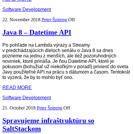
Software Development
22. November 2018
Peter Špireng
Off
Java 8 – Datetime API
Po pohľade na Lambda výrazy a Streamy
v predchádzajúcich dieloch seriálu o Java 8 sa dnes
pozrieme na jednu z menších, ale tiež pozoruhodných
noviniek, ktoré prináša. Je ňou Datetime API, ktoré je
pokusom (bohužiaľ už niekoľkým v poradí) priviesť do sveta
Javy použiteľné API na prácu s dátumom a časom. Tentokrát
to vyzerá, že by to mohlo byť ono.
READ MORE
Software Development
21. October 2018
Peter Špireng
Off
Spravujeme infraštruktúru so
SaltStackom