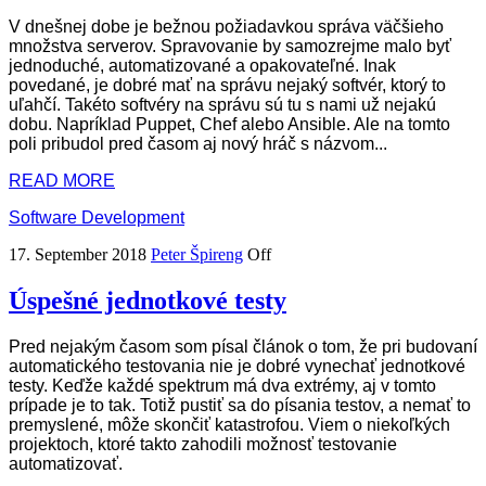
V dnešnej dobe je bežnou požiadavkou správa väčšieho
množstva serverov. Spravovanie by samozrejme malo byť
jednoduché, automatizované a opakovateľné. Inak
povedané, je dobré mať na správu nejaký softvér, ktorý to
uľahčí. Takéto softvéry na správu sú tu s nami už nejakú
dobu. Napríklad Puppet, Chef alebo Ansible. Ale na tomto
poli pribudol pred časom aj nový hráč s názvom...
READ MORE
Software Development
17. September 2018
Peter Špireng
Off
Úspešné jednotkové testy
Pred nejakým časom som písal článok o tom, že pri budovaní
automatického testovania nie je dobré vynechať jednotkové
testy. Keďže každé spektrum má dva extrémy, aj v tomto
prípade je to tak. Totiž pustiť sa do písania testov, a nemať to
premyslené, môže skončiť katastrofou. Viem o niekoľkých
projektoch, ktoré takto zahodili možnosť testovanie
automatizovať.