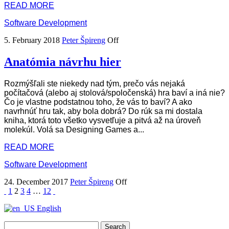
READ MORE
Software Development
5. February 2018
Peter Špireng
Off
Anatómia návrhu hier
Rozmýšľali ste niekedy nad tým, prečo vás nejaká
počítačová (alebo aj stolová/spoločenská) hra baví a iná nie?
Čo je vlastne podstatnou toho, že vás to baví? A ako
navrhnúť hru tak, aby bola dobrá? Do rúk sa mi dostala
kniha, ktorá toto všetko vysvetľuje a pitvá až na úroveň
molekúl. Volá sa Designing Games a...
READ MORE
Software Development
24. December 2017
Peter Špireng
Off
Posts
1
2
3
4
…
12
pagination
English
Search