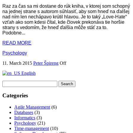
Raz za čas sa mi dostane do rúk kniha, v ktorej som schopný
na jednej strane s autorom súhlasiť, aby som hneď na ďalšej
nad ním len nechápavo krútil hlavou. Je to taký „Love-Hate“
vzťah ako som kdesi čítal, kde človek prekonáva tie horšie
strany s vedomím, že hneď ďalšia môže stáť za to.
Podobne...
READ MORE
Psychology
11. March 2015
Peter Špireng
Off
English
Search
for:
Categories
Agile Management
(6)
Databases
(3)
Informatics
(3)
Psychology
(21)
Time-management
(10)