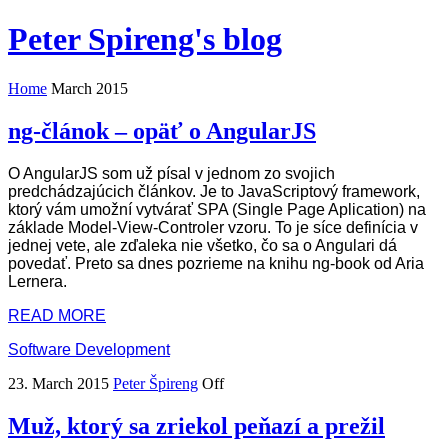
Peter Spireng's blog
Home
March 2015
ng-článok – opäť o AngularJS
O AngularJS som už písal v jednom zo svojich
predchádzajúcich článkov. Je to JavaScriptový framework,
ktorý vám umožní vytvárať SPA (Single Page Aplication) na
základe Model-View-Controler vzoru. To je síce definícia v
jednej vete, ale zďaleka nie všetko, čo sa o Angulari dá
povedať. Preto sa dnes pozrieme na knihu ng-book od Aria
Lernera.
READ MORE
Software Development
23. March 2015
Peter Špireng
Off
Muž, ktorý sa zriekol peňazí a prežil